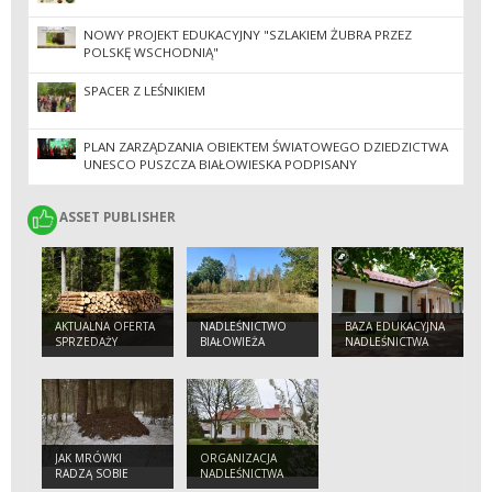
NOWY PROJEKT EDUKACYJNY "SZLAKIEM ŻUBRA PRZEZ
POLSKĘ WSCHODNIĄ"
SPACER Z LEŚNIKIEM
PLAN ZARZĄDZANIA OBIEKTEM ŚWIATOWEGO DZIEDZICTWA
UNESCO PUSZCZA BIAŁOWIESKA PODPISANY
ASSET PUBLISHER
ASSET PUBLISHER
AKTUALNA OFERTA
NADLEŚNICTWO
BAZA EDUKACYJNA
SPRZEDAŻY
BIAŁOWIEŻA
NADLEŚNICTWA
DREWNA
JAK MRÓWKI
ORGANIZACJA
RADZĄ SOBIE
NADLEŚNICTWA
ZIMĄ? CZY ŚPIĄ?
BIAŁOWIEŻA