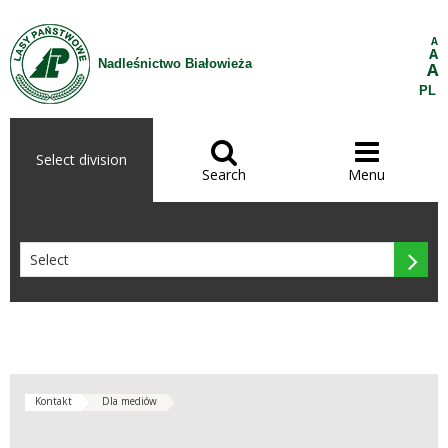
Skip to Content
A
A
Nadleśnictwo Białowieża
A
PL


Select division
Search
Menu

Kontakt
Dla mediów