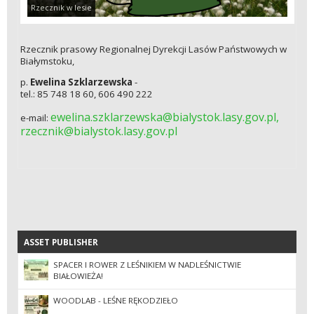
Rzecznik w lesie
Rzecznik prasowy Regionalnej Dyrekcji Lasów Państwowych w
Białymstoku,
p.
Ewelina Szklarzewska
-
tel.: 85 748 18 60, 606 490 222
ewelina.szklarzewska@bialystok.lasy.gov.pl,
e-mail:
rzecznik@bialystok.lasy.gov.pl
ASSET PUBLISHER
ASSET PUBLISHER
SPACER I ROWER Z LEŚNIKIEM W NADLEŚNICTWIE
BIAŁOWIEŻA!
WOODLAB - LEŚNE RĘKODZIEŁO