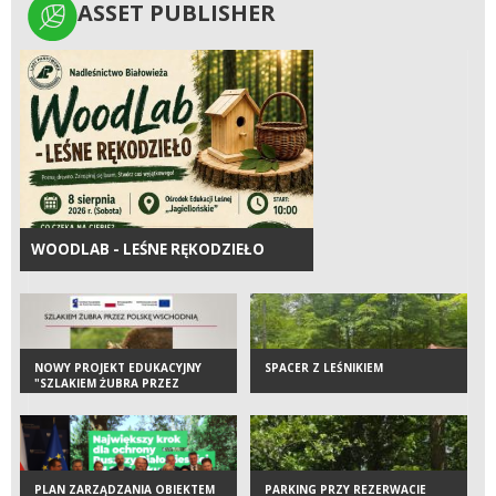
ASSET PUBLISHER
ASSET PUBLISHER
WOODLAB - LEŚNE RĘKODZIEŁO
NOWY PROJEKT EDUKACYJNY
SPACER Z LEŚNIKIEM
"SZLAKIEM ŻUBRA PRZEZ
POLSKĘ WSCHODNIĄ"
PLAN ZARZĄDZANIA OBIEKTEM
PARKING PRZY REZERWACIE