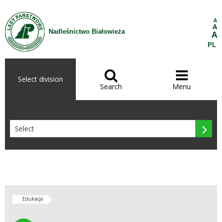
Skip to Content
A
A
Nadleśnictwo Białowieża
A
PL


Select division
Search
Menu

Edukacja