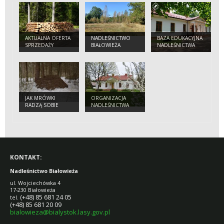
AKTUALNA OFERTA
NADLEŚNICTWO
BAZA EDUKACYJNA
SPRZEDAŻY
BIAŁOWIEŻA
NADLEŚNICTWA
DREWNA
JAK MRÓWKI
ORGANIZACJA
RADZĄ SOBIE
NADLEŚNICTWA
ZIMĄ? CZY ŚPIĄ?
BIAŁOWIEŻA
KONTAKT:
Nadleśnictwo Białowieża
ul. Wojciechówka 4
17-230 Białowieża
(+48) 85 681 24 05
tel.
(+48) 85 681 20 09
bialowieza@bialystok.lasy.gov.pl