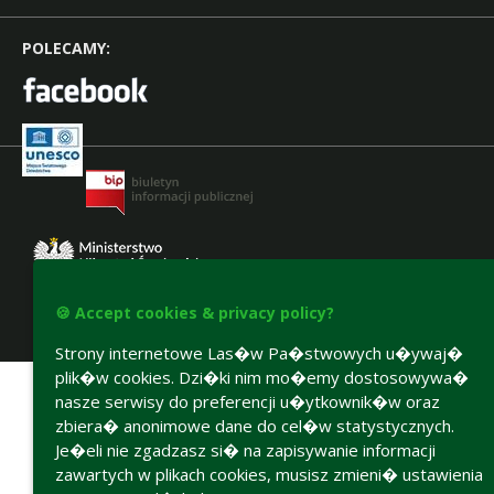
POLECAMY:
🍪 Accept cookies & privacy policy?
Accesibility declaration
Strony internetowe Las�w Pa�stwowych u�ywaj�
plik�w cookies. Dzi�ki nim mo�emy dostosowywa�
nasze serwisy do preferencji u�ytkownik�w oraz
zbiera� anonimowe dane do cel�w statystycznych.
Je�eli nie zgadzasz si� na zapisywanie informacji
zawartych w plikach cookies, musisz zmieni� ustawienia