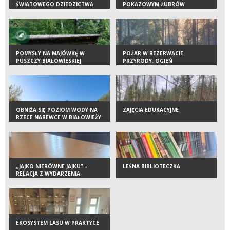
ŚWIATOWEGO DZIEDZICTWA
POKAZOWYM ŻUBRÓW
UNESCO PUSZCZA BIAŁOWIESKA
PODPISANY
POMYSŁY NA MAJÓWKĘ W
POŻAR W REZERWACIE
PUSZCZY BIAŁOWIESKIEJ
PRZYRODY. OGIEŃ
DOSTRZEŻONO Z WIEŻY
OBNIŻA SIĘ POZIOM WODY NA
ZAJĘCIA EDUKACYJNE
RZECE NAREWCE W BIAŁOWIEŻY
,,JAJKO NIERÓWNE JAJKU” –
LEŚNA BIBLIOTECZKA
RELACJA Z WYDARZENIA
EDUKACYJNEGO
EKOSYSTEM LASU W PRAKTYCE