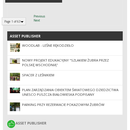
Previous
Next
Page 1 of 63
ASSET PUBLISHER
ASSET PUBLISHER
WOODLAB - LEŚNE RĘKODZIEŁO
NOWY PROJEKT EDUKACYJNY "SZLAKIEM ŻUBRA PRZEZ
POLSKĘ WSCHODNIĄ"
SPACER Z LEŚNIKIEM
PLAN ZARZĄDZANIA OBIEKTEM ŚWIATOWEGO DZIEDZICTWA
UNESCO PUSZCZA BIAŁOWIESKA PODPISANY
PARKING PRZY REZERWACIE POKAZOWYM ŻUBRÓW
ASSET PUBLISHER
ASSET PUBLISHER