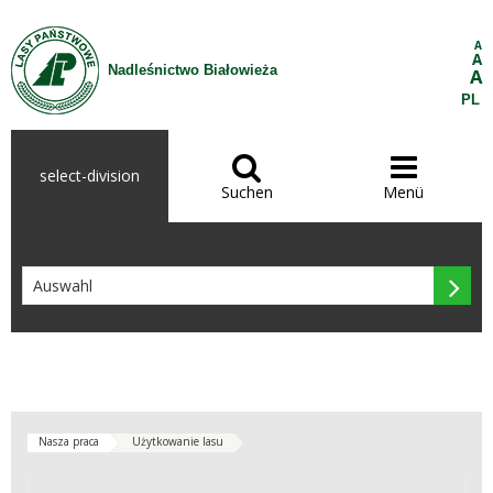
Zum Inhalt wechseln
A
A
Nadleśnictwo Białowieża
A
PL


select-division
Suchen
Menü

Nasza praca
Użytkowanie lasu