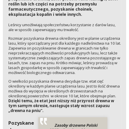
roślin lub ich części na potrzeby przemysłu
farmaceutycznego, pozyskanie choinek,
eksploatacja kopalin i wiele innych.
Leśnicy umożliwiają społeczeństwu korzystanie z darów lasu,
ale w sposób zapewniający mu trwałość.
Rozmiar pozyskania drewna określony jest w planie urządzenia
lasu, który sporządzany jest dla każdego nadleśnictwa na 10 lat.
Zapewnia on pozyskiwanie drewna w granicach nie tylko
nieprzekraczających możliwości produkcyjnych lasu, lecz także
systematycznie zwiększających zapas drewna pozostającego w
lasach, tzw. zapas na pniu. Krótko mówiąc, leśnicy prowadzą w
lasach gospodarkę w sposób zapewniający ich trwałość i
możliwość biologicznego odtwarzania.
O wielkości pozyskania drewna decyduje tzw. etat cięć
określony w każdym planie urządzenia lasu. Jest to ilość drewna
możliwa do wycięcia w określonych drzewostanach na
określonej powierzchni w okresie 10 lat, które obejmuje plan.
Dzięki temu, że etat jest niższy niż przyrost drewna w
tym samym okresie, następuje stały wzrost zapasu
„drewna na pniu".
Pozyskane
Zasoby drzewne Polski