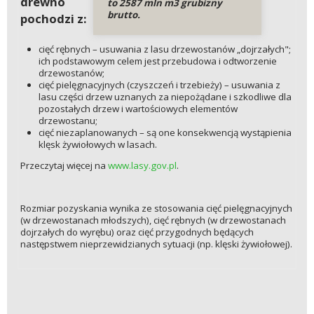
drewno
to 2587 mln m3 grubizny
brutto.
pochodzi z:
cięć rębnych – usuwania z lasu drzewostanów „dojrzałych";
ich podstawowym celem jest przebudowa i odtworzenie
drzewostanów;
cięć pielęgnacyjnych (czyszczeń i trzebieży) – usuwania z
lasu części drzew uznanych za niepożądane i szkodliwe dla
pozostałych drzew i wartościowych elementów
drzewostanu;
cięć niezaplanowanych – są one konsekwencją wystąpienia
klęsk żywiołowych w lasach.
Przeczytaj więcej na
www.lasy.gov.pl
.
Rozmiar pozyskania wynika ze stosowania cięć pielęgnacyjnych
(w drzewostanach młodszych), cięć rębnych (w drzewostanach
dojrzałych do wyrębu) oraz cięć przygodnych będących
następstwem nieprzewidzianych sytuacji (np. klęski żywiołowej).