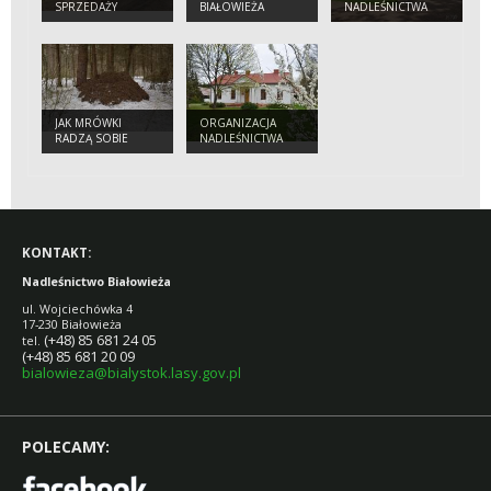
SPRZEDAŻY
BIAŁOWIEŻA
NADLEŚNICTWA
DREWNA
JAK MRÓWKI
ORGANIZACJA
RADZĄ SOBIE
NADLEŚNICTWA
ZIMĄ? CZY ŚPIĄ?
BIAŁOWIEŻA
KONTAKT:
Nadleśnictwo Białowieża
ul. Wojciechówka 4
17-230 Białowieża
(+48) 85 681 24 05
tel.
(+48) 85 681 20 09
bialowieza@bialystok.lasy.gov.pl
POLECAMY: