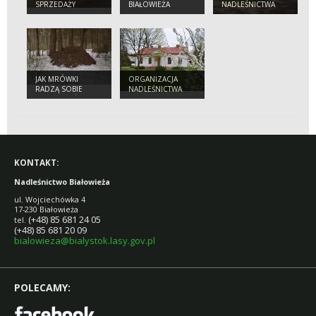
SPRZEDAŻY
BIAŁOWIEŻA
NADLEŚNICTWA
DREWNA
JAK MRÓWKI
ORGANIZACJA
RADZĄ SOBIE
NADLEŚNICTWA
ZIMĄ? CZY ŚPIĄ?
BIAŁOWIEŻA
KONTAKT:
Nadleśnictwo Białowieża
ul. Wojciechówka 4
17-230 Białowieża
(+48) 85 681 24 05
tel.
(+48) 85 681 20 09
bialowieza@bialystok.lasy.gov.pl
POLECAMY: