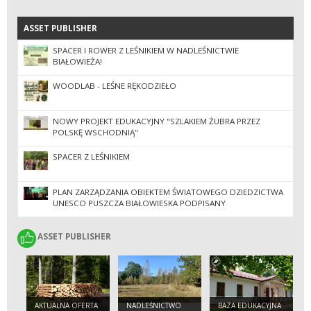
ASSET PUBLISHER
ASSET PUBLISHER
SPACER I ROWER Z LEŚNIKIEM W NADLEŚNICTWIE
BIAŁOWIEŻA!
WOODLAB - LEŚNE RĘKODZIEŁO
NOWY PROJEKT EDUKACYJNY "SZLAKIEM ŻUBRA PRZEZ
POLSKĘ WSCHODNIĄ"
SPACER Z LEŚNIKIEM
PLAN ZARZĄDZANIA OBIEKTEM ŚWIATOWEGO DZIEDZICTWA
UNESCO PUSZCZA BIAŁOWIESKA PODPISANY
ASSET PUBLISHER
ASSET PUBLISHER
AKTUALNA OFERTA
NADLEŚNICTWO
BAZA EDUKACYJNA