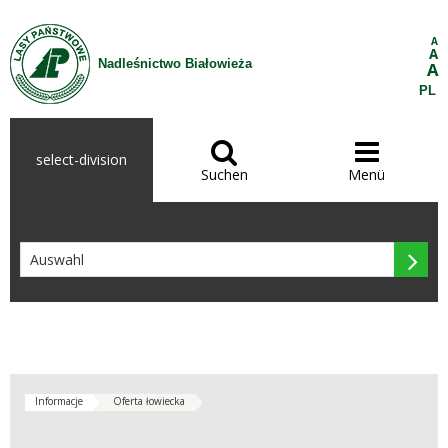
Zum Inhalt wechseln
A
A
Nadleśnictwo Białowieża
A
PL


select-division
Suchen
Menü

Informacje
Oferta łowiecka