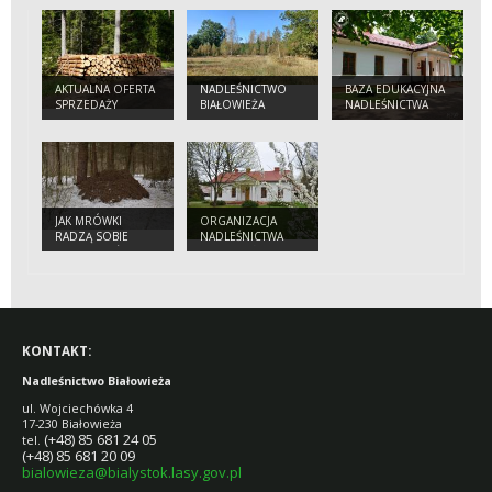
AKTUALNA OFERTA
NADLEŚNICTWO
BAZA EDUKACYJNA
SPRZEDAŻY
BIAŁOWIEŻA
NADLEŚNICTWA
DREWNA
JAK MRÓWKI
ORGANIZACJA
RADZĄ SOBIE
NADLEŚNICTWA
ZIMĄ? CZY ŚPIĄ?
BIAŁOWIEŻA
KONTAKT:
Nadleśnictwo Białowieża
ul. Wojciechówka 4
17-230 Białowieża
(+48) 85 681 24 05
tel.
(+48) 85 681 20 09
bialowieza@bialystok.lasy.gov.pl