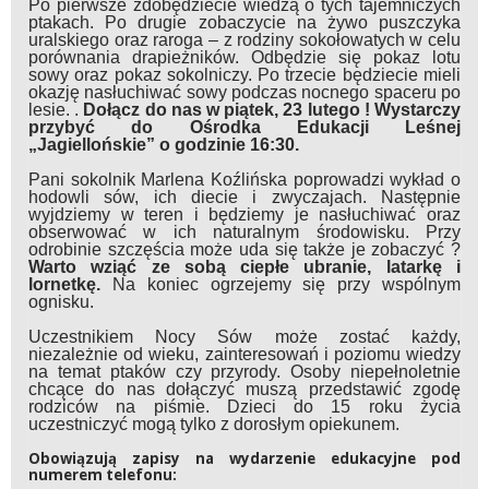
Po pierwsze zdobędziecie wiedzą o tych tajemniczych
ptakach. Po drugie zobaczycie na żywo puszczyka
uralskiego oraz raroga – z rodziny sokołowatych w celu
porównania drapieżników. Odbędzie się pokaz lotu
sowy oraz pokaz sokolniczy. Po trzecie będziecie mieli
okazję nasłuchiwać sowy podczas nocnego spaceru po
lesie. .
Dołącz do nas w piątek, 23 lutego ! Wystarczy
przybyć do Ośrodka Edukacji Leśnej
„Jagiellońskie” o godzinie 16:30.
Pani sokolnik Marlena Koźlińska poprowadzi wykład o
hodowli sów, ich diecie i zwyczajach. Następnie
wyjdziemy w teren i będziemy je nasłuchiwać oraz
obserwować w ich naturalnym środowisku. Przy
odrobinie szczęścia może uda się także je zobaczyć ?
Warto wziąć ze sobą ciepłe ubranie, latarkę i
lornetkę.
Na koniec ogrzejemy się przy wspólnym
ognisku.
Uczestnikiem Nocy Sów może zostać każdy,
niezależnie od wieku, zainteresowań i poziomu wiedzy
na temat ptaków czy przyrody. Osoby niepełnoletnie
chcące do nas dołączyć muszą przedstawić zgodę
rodziców na piśmie. Dzieci do 15 roku życia
uczestniczyć mogą tylko z dorosłym opiekunem.
Obowiązują zapisy na wydarzenie edukacyjne pod
numerem telefonu: