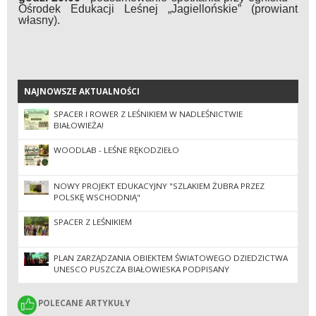
Ośrodek Edukacji Leśnej „Jagiellońskie” (prowiant
własny).
NAJNOWSZE AKTUALNOŚCI
NAJNOWSZE AKTUALNOŚCI
SPACER I ROWER Z LEŚNIKIEM W NADLEŚNICTWIE
BIAŁOWIEŻA!
WOODLAB - LEŚNE RĘKODZIEŁO
NOWY PROJEKT EDUKACYJNY "SZLAKIEM ŻUBRA PRZEZ
POLSKĘ WSCHODNIĄ"
SPACER Z LEŚNIKIEM
PLAN ZARZĄDZANIA OBIEKTEM ŚWIATOWEGO DZIEDZICTWA
UNESCO PUSZCZA BIAŁOWIESKA PODPISANY
POLECANE ARTYKUŁY
POLECANE ARTYKUŁY