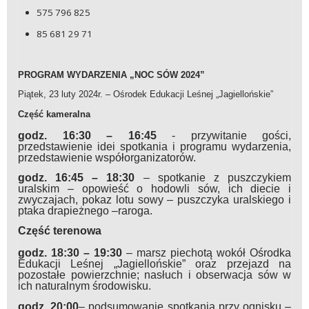
575 796 825
85 681 29 71
PROGRAM WYDARZENIA „NOC SÓW 2024”
Piątek, 23 luty 2024r. – Ośrodek Edukacji Leśnej „Jagiellońskie”
Część kameralna
godz. 16:30 – 16:45
- przywitanie gości,
przedstawienie idei spotkania i programu wydarzenia,
przedstawienie współorganizatorów.
godz. 16:45 – 18:30
– spotkanie z puszczykiem
uralskim – opowieść o hodowli sów, ich diecie i
zwyczajach, pokaz lotu sowy – puszczyka uralskiego i
ptaka drapieżnego –raroga.
Część terenowa
godz. 18:30 – 19:30
– marsz piechotą wokół Ośrodka
Edukacji Leśnej „Jagiellońskie” oraz przejazd na
pozostałe powierzchnie; nasłuch i obserwacja sów w
ich naturalnym środowisku.
godz. 20:00
– podsumowanie spotkania przy ognisku –