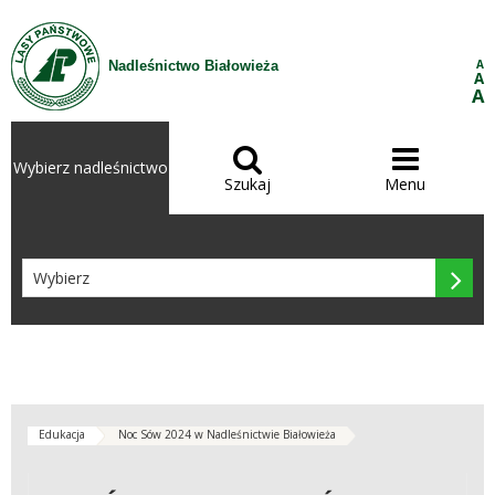
Przejdź do treści
A
Nadleśnictwo Białowieża
A
A


Wybierz nadleśnictwo
Szukaj
Menu

Edukacja
Noc Sów 2024 w Nadleśnictwie Białowieża