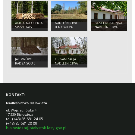
AKTUALNA OFERTA
NADLEŚNICTWO
BAZA EDUKACYJNA
SPRZEDAŻY
BIAŁOWIEŻA
NADLEŚNICTWA
DREWNA
JAK MRÓWKI
ORGANIZACJA
RADZĄ SOBIE
NADLEŚNICTWA
ZIMĄ? CZY ŚPIĄ?
BIAŁOWIEŻA
KONTAKT:
Nadleśnictwo Białowieża
ul. Wojciechówka 4
17-230 Białowieża
(+48) 85 681 24 05
tel.
(+48) 85 681 20 09
bialowieza@bialystok.lasy.gov.pl