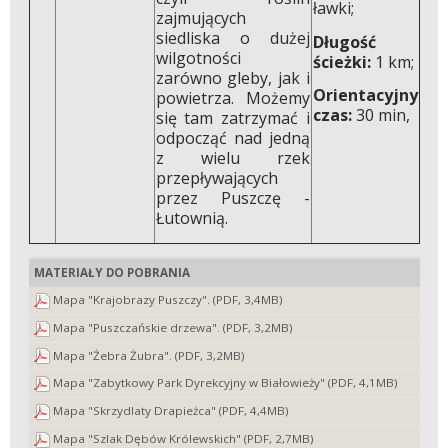
ławki;
zajmujących
siedliska o dużej
Długość
wilgotności
ścieżki:
1 km;
zarówno gleby, jak i
Orientacyjny
powietrza. Możemy
czas:
30 min,
się tam zatrzymać i
odpocząć nad jedną
z wielu rzek
przepływających
przez Puszczę -
Łutownią.
MATERIAŁY DO POBRANIA
Mapa "Krajobrazy Puszczy". (PDF, 3,4MB)
Mapa "Puszczańskie drzewa". (PDF, 3,2MB)
Mapa "Żebra Żubra". (PDF, 3,2MB)
Mapa "Zabytkowy Park Dyrekcyjny w Białowieży" (PDF, 4,1MB)
Mapa "Skrzydlaty Drapieżca" (PDF, 4,4MB)
Mapa "Szlak Dębów Królewskich" (PDF, 2,7MB)