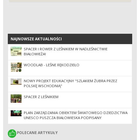
NAJNOWSZE AKTUALNOŚCI
NAJNOWSZE AKTUALNOŚCI
SPACER I ROWER Z LEŚNIKIEM W NADLEŚNICTWIE
BIAŁOWIEŻA!
WOODLAB - LEŚNE RĘKODZIEŁO
NOWY PROJEKT EDUKACYJNY "SZLAKIEM ŻUBRA PRZEZ
POLSKĘ WSCHODNIĄ"
SPACER Z LEŚNIKIEM
PLAN ZARZĄDZANIA OBIEKTEM ŚWIATOWEGO DZIEDZICTWA
UNESCO PUSZCZA BIAŁOWIESKA PODPISANY
POLECANE ARTYKUŁY
POLECANE ARTYKUŁY