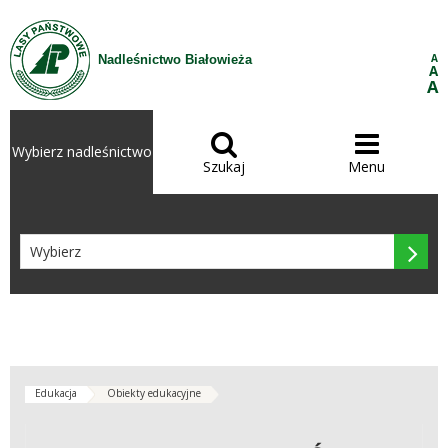
Przejdź do treści
A
Nadleśnictwo Białowieża
A
A


Wybierz nadleśnictwo
Szukaj
Menu

Edukacja
Obiekty edukacyjne