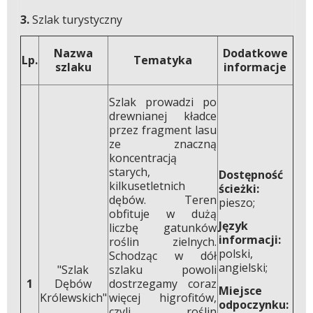
3.
Szlak turystyczny
Nazwa
Dodatkowe
Lp.
Tematyka
szlaku
informacje
Szlak prowadzi po
drewnianej kładce
przez fragment lasu
ze znaczną
koncentracją
starych,
Dostępność
kilkusetletnich
ścieżki:
dębów. Teren
pieszo;
obfituje w dużą
Język
liczbę gatunków
informacji:
roślin zielnych.
polski,
Schodząc w dół
angielski;
"Szlak
szlaku powoli
1
Dębów
dostrzegamy coraz
Miejsce
Królewskich"
więcej higrofitów,
odpoczynku:
czyli roślin