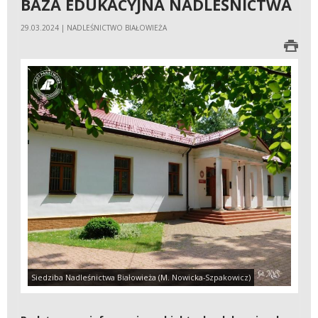
BAZA EDUKACYJNA NADLEŚNICTWA
29.03.2024 | NADLEŚNICTWO BIAŁOWIEŻA
Siedziba Nadleśnictwa Białowieża (M. Nowicka-Szpakowicz)